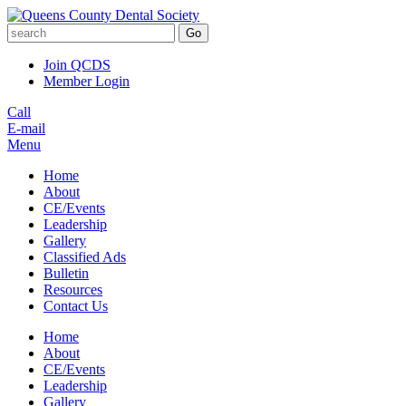
Go
Join QCDS
Member Login
Call
E-mail
Menu
Home
About
CE/Events
Leadership
Gallery
Classified Ads
Bulletin
Resources
Contact Us
Home
About
CE/Events
Leadership
Gallery